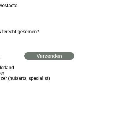
westaete
ns terecht gekomen?
Verzenden
a
derland
er
zer (huisarts, specialist)