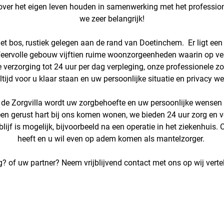
 over het eigen leven houden in samenwerking met het professio
we zeer belangrijk!
het bos, rustiek gelegen aan de rand van Doetinchem. Er ligt een
t sfeervolle gebouw vijftien ruime woonzorgeenheden waarin op v
erzorging tot 24 uur per dag verpleging, onze professionele zor
ltijd voor u klaar staan en uw persoonlijke situatie en privacy w
 Zorgvilla wordt uw zorgbehoefte en uw persoonlijke wensen t
een gerust hart bij ons komen wonen, we bieden 24 uur zorg en
lijf is mogelijk, bijvoorbeeld na een operatie in het ziekenhuis. 
heeft en u wil even op adem komen als mantelzorger.
g? of uw partner? Neem vrijblijvend contact met ons op wij verte